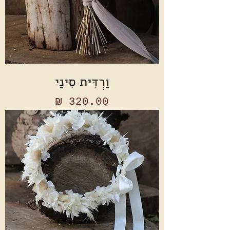
וַרְדִּית סִינַי
מחיר