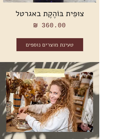
צוּפִית בּוֹהֶקֶת באגרטל
מחיר
טעינת מוצרים נוספים