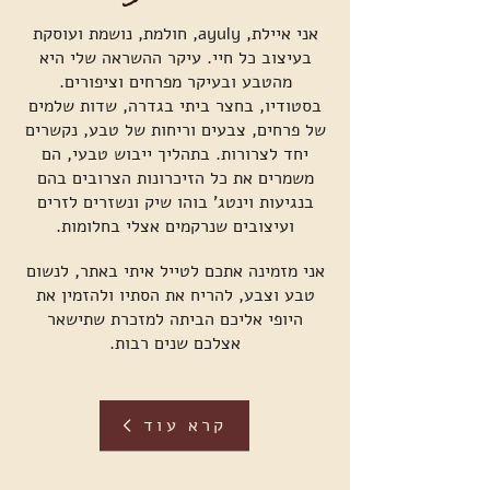
אני איילת, ayuly, חולמת, נושמת ועוסקת
בעיצוב כל חיי. עיקר ההשראה שלי היא
מהטבע ובעיקר מפרחים וציפורים.
בסטודיו, בחצר ביתי בגדרה, שדות שלמים
של פרחים, צבעים וריחות של טבע, נקשרים
יחד לצרורות. בתהליך ייבוש טבעי, הם
משמרים את כל הזיכרונות הצרובים בהם
בנגיעות וינטג' בוהו שיק ונשזרים לזרים
ועיצובים שנרקמים אצלי בחלומות.
אני מזמינה אתכם לטייל איתי באתר, לנשום
טבע וצבע, להריח את הסתיו ולהזמין את
היופי אליכם הביתה למזכרת שתישאר
אצלכם שנים רבות.
קרא עוד