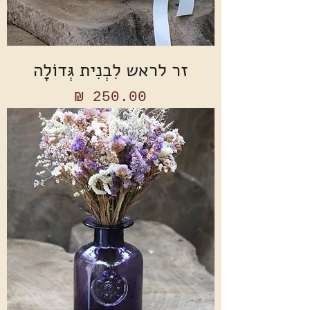
זר לראש לִבְנִית גְּדוֹלָה
מחיר