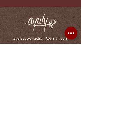
ayelet.youngelson@gmail.com
050-7222357
תפריט
דף הבית
חנות
צור קשר
תקנון
שאלות נפוצות