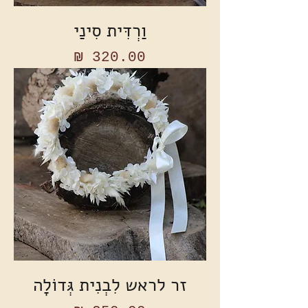
וַרְדִּית סִינַי
מחיר
זר לראש לִבְנִית גְּדוֹלָה