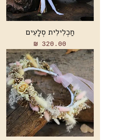
חַכְלִילִית סְלָעִים
מחיר