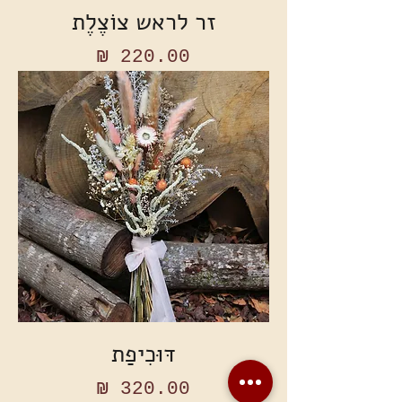
זר לראש צוֹצֶלֶת
מחיר
דּוּכִיפַת
מחיר