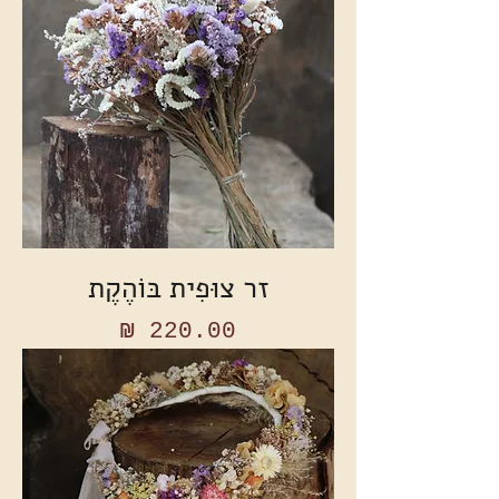
זר צוּפִית בּוֹהֶקֶת
מחיר