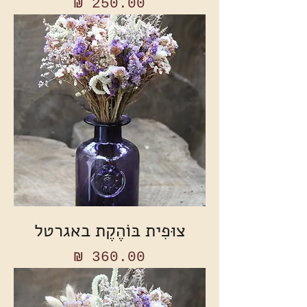
מחיר
צוּפִית בּוֹהֶקֶת באגרטל
מחיר