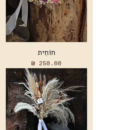
חוֹחִית
מחיר