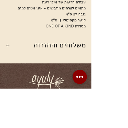
עבודת חרטות של אילן רינת
מתאים לפרחים מיובשים - אינו אטום למים
גובה 27 ס"מ
קוטר מקסימלי 5 ס"מ
מסדרת ONE OF A KIND
משלוחים והחזרות
אספקה ומשלוח עד הבית עד 10 ימי עסקים – 40
שקלים (מחיר זה אינו כולל משלוחים לאילת
ולערבה)
איסוף עצמי מגדרה בתיאום מראש בטלפון - חינם
לא ניתן להחזיר/להחליף זרים
ניתן להחזיר כלים שלא נעשה בהם שימוש, עד 14
יום מיום קבלת המשלוח, (עלות המשלוח על
ayelet.youngelson@gmail.com
הלקוח/ה)
050-7222357