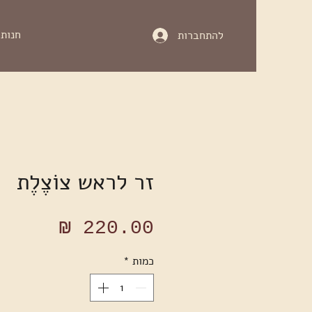
חנות
להתחברות
זר לראש צוֹצֶלֶת
מחיר
כמות
*