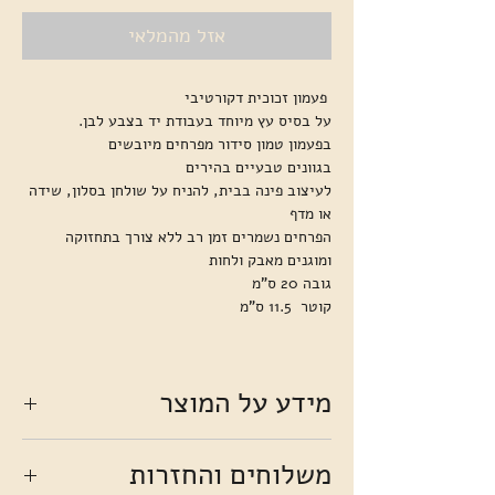
אזל מהמלאי
פעמון זכוכית דקורטיבי
על בסיס עץ מיוחד בעבודת יד בצבע לבן.
בפעמון טמון סידור מפרחים מיובשים
בגוונים טבעיים בהירים
לעיצוב פינה בבית, להניח על שולחן בסלון, שידה
או מדף
הפרחים נשמרים זמן רב ללא צורך בתחזוקה
ומוגנים מאבק ולחות
גובה 20 ס"מ
קוטר 11.5 ס"מ
מידע על המוצר
הזרים נשזרים בעבודת יד . כל זר הוא יחיד ומיוחד
משלוחים והחזרות
במראהו ומקבל את צורתו מהפרחים שגם הם