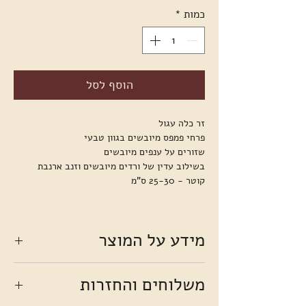
כמות
*
הוסף לסל
זר כלה עגול
פרחי פמפס מיובשים בגוון טבעי
שזורים על ענפים מיובשים
בשילוב עדין של ורדים מיובשים וזנב ארנבת
קוטר - 25-30 ס"מ
מידע על המוצר
הזרים נשזרים בעבודת יד . כל זר הוא יחיד ומיוחד
משלוחים והחזרות
במראהו ומקבל את צורתו מהפרחים שגם הם
נבדלים זה מזה בגווני הצבע, גודל, צורה וכיוון