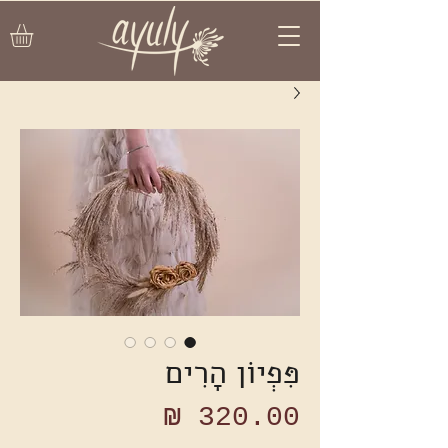
פִּפְיוֹן הָרִים
מחיר