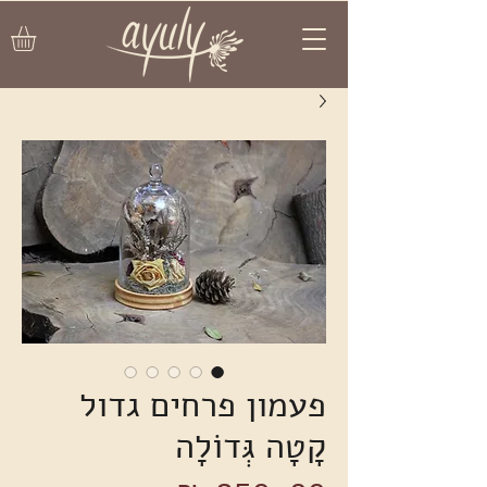
פעמון פרחים גדול
קָטָה גְּדוֹלָה