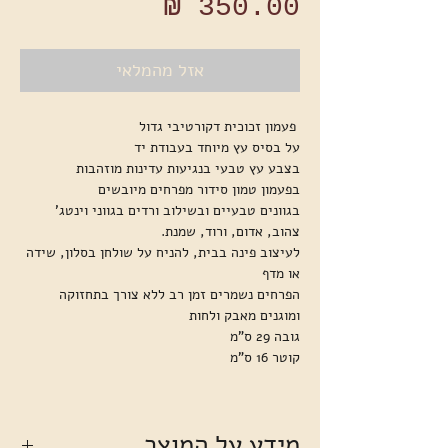
מחיר
אזל מהמלאי
פעמון זכוכית דקורטיבי גדול
על בסיס עץ מיוחד בעבודת יד
בצבע עץ טבעי בנגיעות עדינות מוזהבות
בפעמון טמון סידור מפרחים מיובשים
בגוונים טבעיים ובשילוב ורדים בגווני וינטג'
צהוב, אדום, ורוד, שמנת.
לעיצוב פינה בבית, להניח על שולחן בסלון, שידה
או מדף
הפרחים נשמרים זמן רב ללא צורך בתחזוקה
ומוגנים מאבק ולחות
גובה 29 ס"מ
קוטר 16 ס"מ
מידע על המוצר